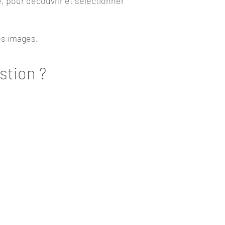
e, pour découvrir et sélectionner
os images.
stion ?