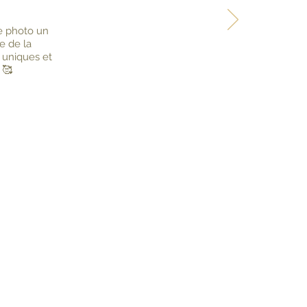
ce photo un
e de la
t uniques et
 🥰