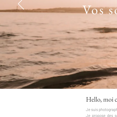
Vos s
Hello, moi c
Je suis photograp
Je propose des sé