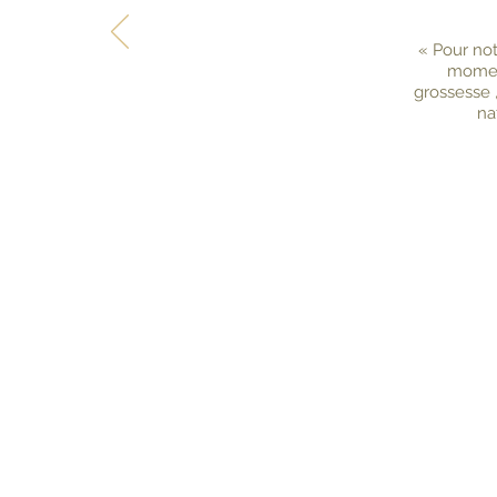
« Pour not
moment
grossesse ,
na