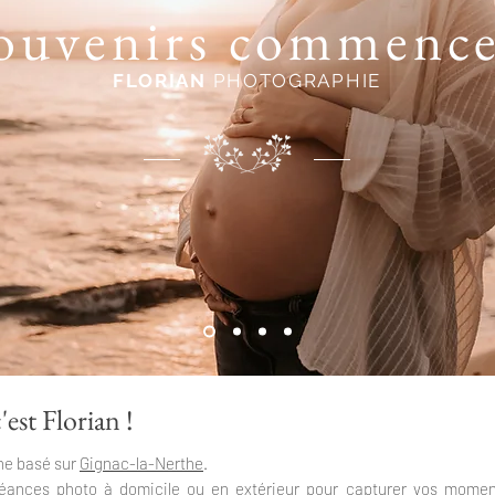
ouvenirs commence
FLORIAN
PHOTOGRAPHIE
'est Florian !
he basé sur
Gignac-la-Nerthe
.
ances photo à domicile ou en extérieur pour capturer vos moments